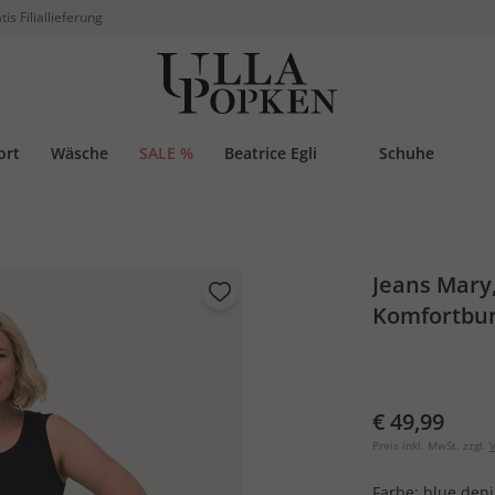
tis Filiallieferung
ort
Wäsche
SALE %
Beatrice Egli
Schuhe
Jeans Mary,
Komfortbu
€ 49,99
Preis inkl. MwSt. zzgl.
V
Farbe:
blue den