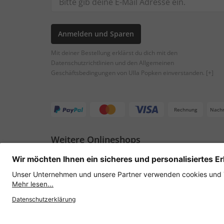
Anmelden und Sparen
Mit deiner Bestellung erklärst du dich mit den
Datenschutzrichtlinien und den Allgemeinen
Geschäftsbedingungen von Ulla Popken einverstanden.
[+]
Rechnung
Nach
Weitere Onlineshops
Österreich
Datenschutz
AGB
Widerruf erklären
Lie