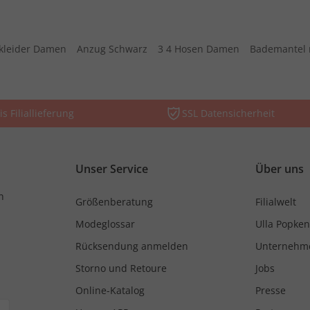
kleider Damen
Anzug Schwarz
3 4 Hosen Damen
Bademantel 
is Filiallieferung
SSL Datensicherheit
Unser Service
Über uns
n
Größenberatung
Filialwelt
Modeglossar
Ulla Popken
Rücksendung anmelden
Unternehm
Storno und Retoure
Jobs
Online-Katalog
Presse