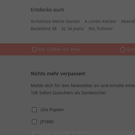
Entdecke auch
Ärmellose Weste Damen
A Linien Kleider
Abend
Badekleid 48
32 34 Jeans
8XL Pullover
Alle Größen ein Preis
Grat
Nichts mehr verpassen!
Melde dich für den Newsletter an und erhalte eine
10€ Sofort-Gutschein als Dankeschön
Ulla Popken
JP1880