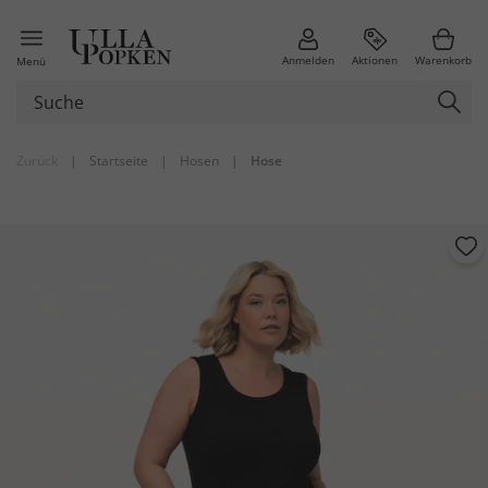
Anmelden
Aktionen
Warenkorb
Menü
Zurück
|
Startseite
|
Hosen
|
Hose