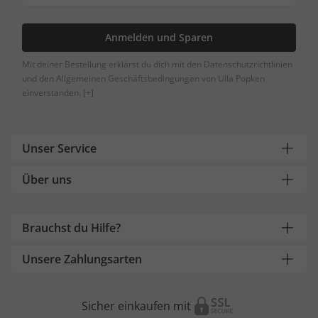
Anmelden und Sparen
Mit deiner Bestellung erklärst du dich mit den Datenschutzrichtlinien
und den Allgemeinen Geschäftsbedingungen von Ulla Popken
einverstanden.
[+]
Unser Service
Über uns
Brauchst du Hilfe?
Unsere Zahlungsarten
Sicher einkaufen mit