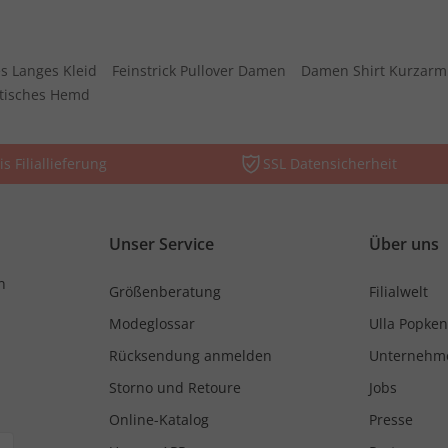
s Langes Kleid
Feinstrick Pullover Damen
Damen Shirt Kurzarm
stisches Hemd
is Filiallieferung
SSL Datensicherheit
Unser Service
Über uns
n
Größenberatung
Filialwelt
Modeglossar
Ulla Popken
Rücksendung anmelden
Unternehm
Storno und Retoure
Jobs
Online-Katalog
Presse