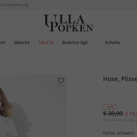
tis Filiallieferung
ort
Wäsche
SALE %
Beatrice Egli
Schuhe
Hose, Pliss
- 50%
€ 39,99
€ 19,
Preis inkl. MwSt. zzgl.
V
Farbe:
schwarz