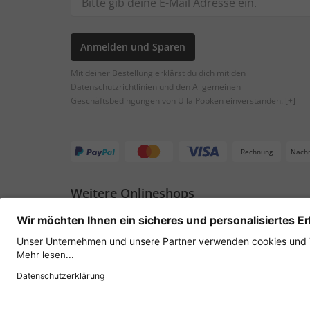
Anmelden und Sparen
Mit deiner Bestellung erklärst du dich mit den
Datenschutzrichtlinien und den Allgemeinen
Geschäftsbedingungen von Ulla Popken einverstanden.
[+]
Rechnung
Nach
Weitere Onlineshops
Österreich
Datenschutz
AGB
Widerruf erklären
Lie