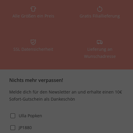
Alle Größen ein Preis
Gratis Filiallieferung
SSL Datensicherheit
Lieferung an
Wunschadresse
Nichts mehr verpassen!
Melde dich für den Newsletter an und erhalte einen 10€
Sofort-Gutschein als Dankeschön
Ulla Popken
JP1880