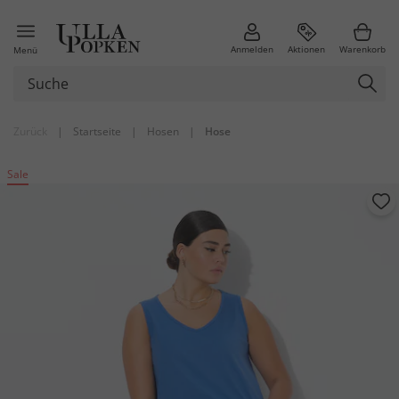
Anmelden
Aktionen
Warenkorb
Menü
Zurück
|
Startseite
|
Hosen
|
Hose
Sale