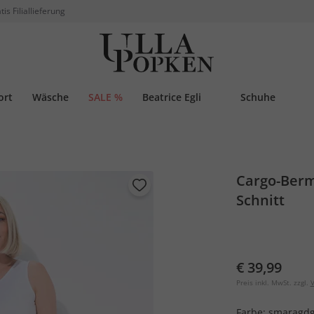
tis Filiallieferung
ort
Wäsche
SALE %
Beatrice Egli
Schuhe
Cargo-Berm
Schnitt
€ 39,99
Preis inkl. MwSt. zzgl.
V
Farbe:
smaragd