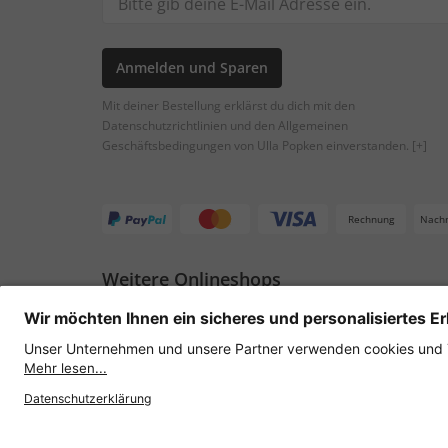
Anmelden und Sparen
Mit deiner Bestellung erklärst du dich mit den
Datenschutzrichtlinien und den Allgemeinen
Geschäftsbedingungen von Ulla Popken einverstanden.
[+]
Rechnung
Nach
Weitere Onlineshops
Österreich
Datenschutz
AGB
Widerruf erklären
Lie