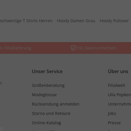
ochwertige T Shirts Herren
Hoody Damen Grau
Hoody Pullover
is Filiallieferung
SSL Datensicherheit
Unser Service
Über uns
n
Größenberatung
Filialwelt
Modeglossar
Ulla Popken
Rücksendung anmelden
Unternehm
Storno und Retoure
Jobs
Online-Katalog
Presse