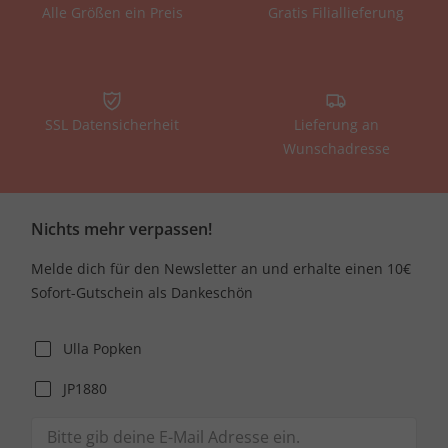
Alle Größen ein Preis
Gratis Filiallieferung
SSL Datensicherheit
Lieferung an
Wunschadresse
Nichts mehr verpassen!
Melde dich für den Newsletter an und erhalte einen 10€
Sofort-Gutschein als Dankeschön
Ulla Popken
JP1880