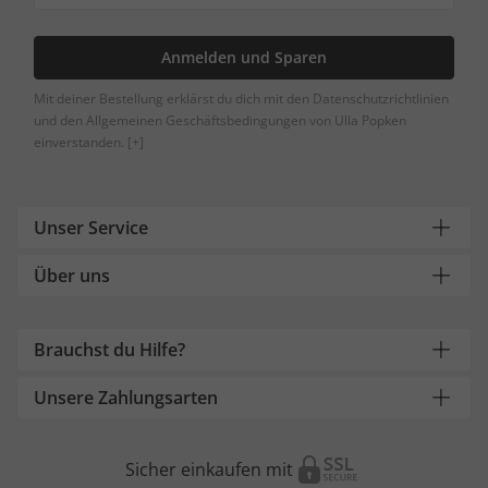
Anmelden und Sparen
Mit deiner Bestellung erklärst du dich mit den Datenschutzrichtlinien
und den Allgemeinen Geschäftsbedingungen von Ulla Popken
einverstanden.
[+]
Unser Service
Über uns
Brauchst du Hilfe?
Unsere Zahlungsarten
Sicher einkaufen mit