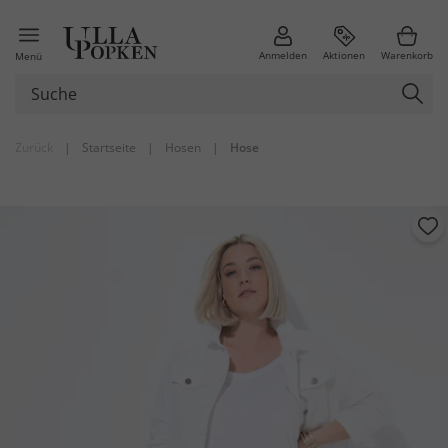
Anmelden
Aktionen
Warenkorb
Menü
Zurück
|
Startseite
|
Hosen
|
Hose