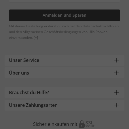
Anmelden und Sparen
Mit deiner Bestellung erklärst du dich mit den Datenschutzrichtlinien
und den Allgemeinen Geschäftsbedingungen von Ulla Popken
einverstanden.
[+]
Unser Service
Über uns
Brauchst du Hilfe?
Unsere Zahlungsarten
Sicher einkaufen mit