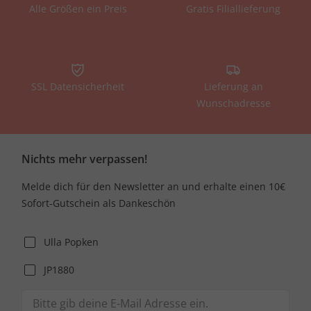
Alle Größen ein Preis
Gratis Filiallieferung
SSL Datensicherheit
Lieferung an
Wunschadresse
Nichts mehr verpassen!
Melde dich für den Newsletter an und erhalte einen 10€
Sofort-Gutschein als Dankeschön
Ulla Popken
JP1880