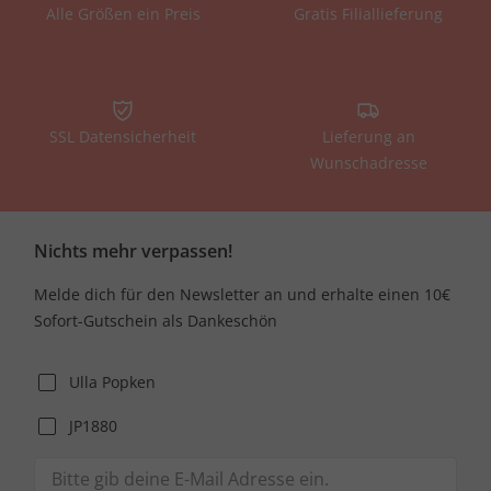
Alle Größen ein Preis
Gratis Filiallieferung
SSL Datensicherheit
Lieferung an
Wunschadresse
Nichts mehr verpassen!
Melde dich für den Newsletter an und erhalte einen 10€
Sofort-Gutschein als Dankeschön
Ulla Popken
JP1880