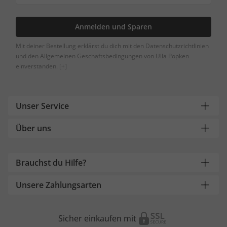
Anmelden und Sparen
Mit deiner Bestellung erklärst du dich mit den Datenschutzrichtlinien
und den Allgemeinen Geschäftsbedingungen von Ulla Popken
einverstanden.
[+]
Unser Service
Über uns
Brauchst du Hilfe?
Unsere Zahlungsarten
Sicher einkaufen mit