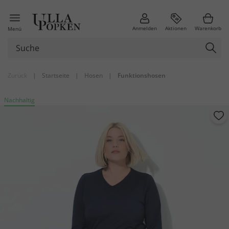
Anmelden
Aktionen
Warenkorb
Menü
Zurück
|
Startseite
|
Hosen
|
Funktionshosen
Nachhaltig