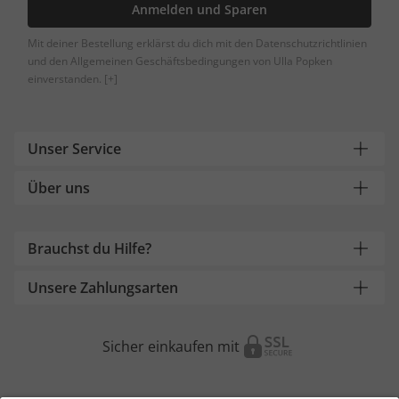
Anmelden und Sparen
Mit deiner Bestellung erklärst du dich mit den Datenschutzrichtlinien
und den Allgemeinen Geschäftsbedingungen von Ulla Popken
einverstanden.
[+]
Unser Service
Über uns
Brauchst du Hilfe?
Unsere Zahlungsarten
Sicher einkaufen mit