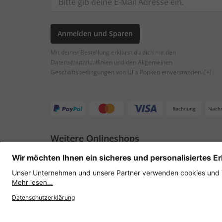
Anmelden und Sparen
Mit deiner Bestellung erklärst du dich mit den
Datenschutzrichtlinien und den Allgemeinen
Geschäftsbedingungen von Ulla Popken einverstanden.
[+]
Rechnung
Nach
Weitere Onlineshops
Österreich
Datenschutz
AGB
Widerruf erklären
Lie