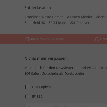
Entdecke auch
Ärmellose Weste Damen
A Linien Kleider
Abend
Badekleid 48
32 34 Jeans
8XL Pullover
Alle Größen ein Preis
Grat
Nichts mehr verpassen!
Melde dich für den Newsletter an und erhalte eine
10€ Sofort-Gutschein als Dankeschön
Ulla Popken
JP1880