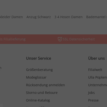
kleider Damen
Anzug Schwarz
3 4 Hosen Damen
Bademantel 
is Filiallieferung
SSL Datensicherheit
Unser Service
Über uns
n
Größenberatung
Filialwelt
Modeglossar
Ulla Popken
Rücksendung anmelden
Unternehm
Storno und Retoure
Jobs
Online-Katalog
Presse