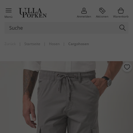
Anmelden
Aktionen
Warenkorb
Menü
Zurück
|
Startseite
|
Hosen
|
Cargohosen