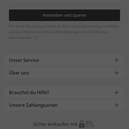
Anmelden und Sparen
Mit deiner Bestellung erklärst du dich mit den Datenschutzrichtlinien
und den Allgemeinen Geschäftsbedingungen von Ulla Popken
einverstanden.
[+]
Unser Service
Über uns
Brauchst du Hilfe?
Unsere Zahlungsarten
Sicher einkaufen mit