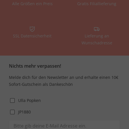
Alle Größen ein Preis
Gratis Filiallieferung
SSL Datensicherheit
Lieferung an
Wunschadresse
Nichts mehr verpassen!
Melde dich für den Newsletter an und erhalte einen 10€
Sofort-Gutschein als Dankeschön
Ulla Popken
JP1880