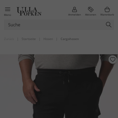
Anmelden
Aktionen
Warenkorb
Menü
Zurück
|
Startseite
|
Hosen
|
Cargohosen