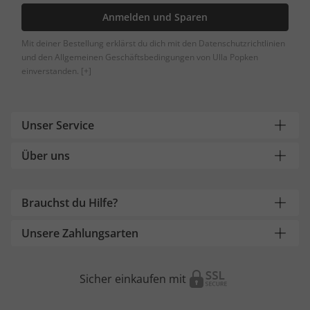
Anmelden und Sparen
Mit deiner Bestellung erklärst du dich mit den Datenschutzrichtlinien
und den Allgemeinen Geschäftsbedingungen von Ulla Popken
einverstanden.
[+]
Unser Service
Über uns
Brauchst du Hilfe?
Unsere Zahlungsarten
Sicher einkaufen mit