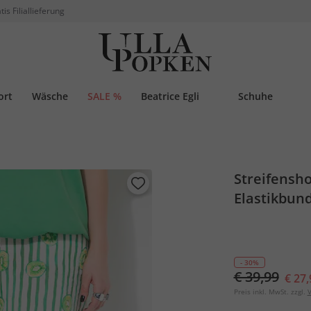
tis Filiallieferung
ort
Wäsche
SALE %
Beatrice Egli
Schuhe
Streifensho
Elastikbun
- 30%
€ 39,99
€ 27,
Preis inkl. MwSt. zzgl.
V