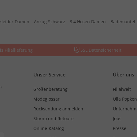
kleider Damen
Anzug Schwarz
3 4 Hosen Damen
Bademantel 
is Filiallieferung
SSL Datensicherheit
Unser Service
Über uns
n
Größenberatung
Filialwelt
Modeglossar
Ulla Popken
Rücksendung anmelden
Unternehm
Storno und Retoure
Jobs
Online-Katalog
Presse