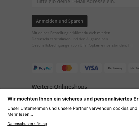
Anmelden und Sparen
Mit deiner Bestellung erklärst du dich mit den
Datenschutzrichtlinien und den Allgemeinen
Geschäftsbedingungen von Ulla Popken einverstanden.
[+]
Rechnung
Nach
Weitere Onlineshops
Österreich
Datenschutz
AGB
Widerruf erklären
Lie