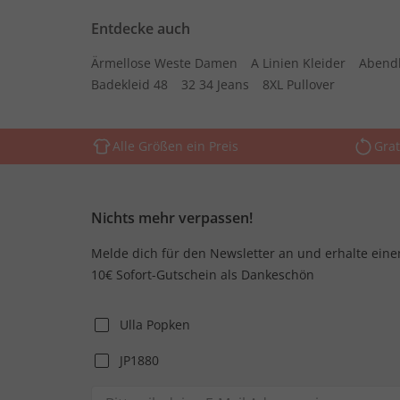
Entdecke auch
Ärmellose Weste Damen
A Linien Kleider
Abend
Badekleid 48
32 34 Jeans
8XL Pullover
Alle Größen ein Preis
Grat
Nichts mehr verpassen!
Melde dich für den Newsletter an und erhalte eine
10€ Sofort-Gutschein als Dankeschön
Ulla Popken
JP1880