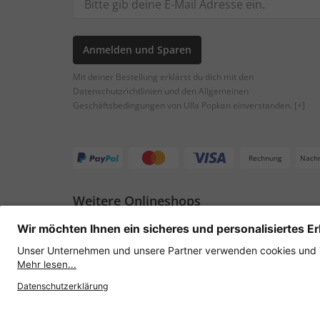
Anmelden und Sparen
Mit deiner Bestellung erklärst du dich mit den
Datenschutzrichtlinien und den Allgemeinen
Geschäftsbedingungen von Ulla Popken einverstanden.
[+]
Rechnung
Nach
Weitere Onlineshops
Österreich
Datenschutz
AGB
Widerruf erklären
Lie