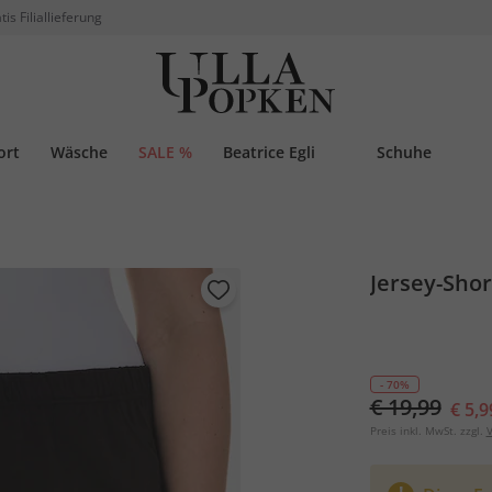
tis Filiallieferung
ort
Wäsche
SALE %
Beatrice Egli
Schuhe
Jersey-Shor
- 70%
€ 19,99
€ 5,9
Preis inkl. MwSt. zzgl.
V