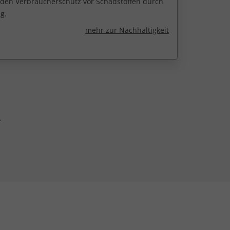
r den Verbraucherschutz vor Schadstoffen durch
g.
mehr zur Nachhaltigkeit
.