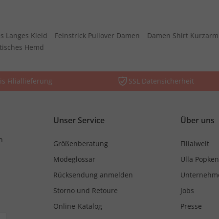
s Langes Kleid
Feinstrick Pullover Damen
Damen Shirt Kurzarm
stisches Hemd
is Filiallieferung
SSL Datensicherheit
Unser Service
Über uns
n
Größenberatung
Filialwelt
Modeglossar
Ulla Popken
Rücksendung anmelden
Unternehm
Storno und Retoure
Jobs
Online-Katalog
Presse