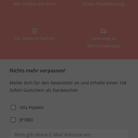
Alle Größen ein Preis
Gratis Filiallieferung
SSL Datensicherheit
Lieferung an
Wunschadresse
Nichts mehr verpassen!
Melde dich für den Newsletter an und erhalte einen 10€
Sofort-Gutschein als Dankeschön
Ulla Popken
JP1880