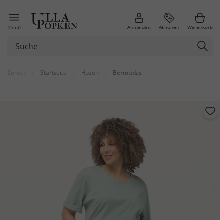
Anmelden
Aktionen
Warenkorb
Menü
Zurück
|
Startseite
|
Hosen
|
Bermudas