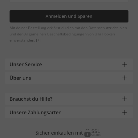
Anmelden und Sparen
Mit deiner Bestellung erklärst du dich mit den Datenschutzrichtlinien
und den Allgemeinen Geschäftsbedingungen von Ulla Popken
einverstanden.
[+]
Unser Service
Über uns
Brauchst du Hilfe?
Unsere Zahlungsarten
Sicher einkaufen mit