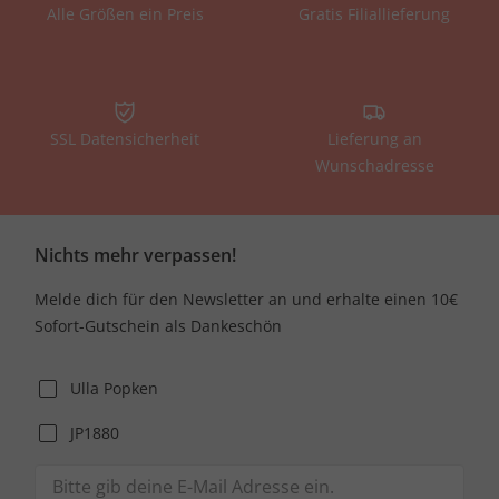
Alle Größen ein Preis
Gratis Filiallieferung
SSL Datensicherheit
Lieferung an
Wunschadresse
Nichts mehr verpassen!
Melde dich für den Newsletter an und erhalte einen 10€
Sofort-Gutschein als Dankeschön
Ulla Popken
JP1880