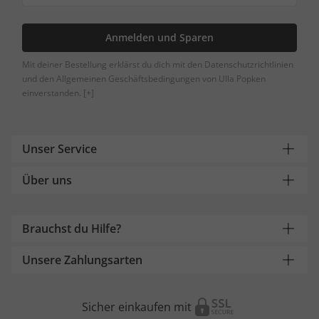
Anmelden und Sparen
Mit deiner Bestellung erklärst du dich mit den Datenschutzrichtlinien
und den Allgemeinen Geschäftsbedingungen von Ulla Popken
einverstanden.
[+]
Unser Service
Über uns
Brauchst du Hilfe?
Unsere Zahlungsarten
Sicher einkaufen mit