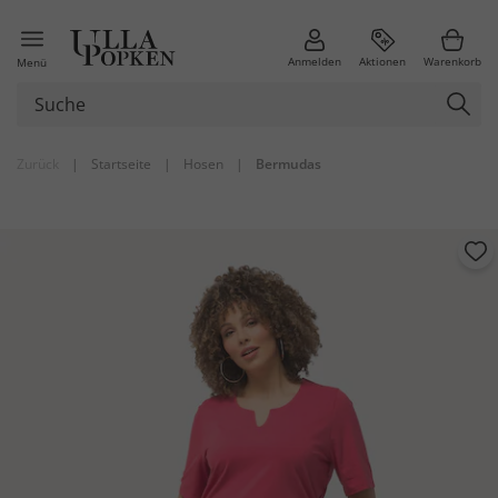
Anmelden
Aktionen
Warenkorb
Menü
Zurück
|
Startseite
|
Hosen
|
Bermudas