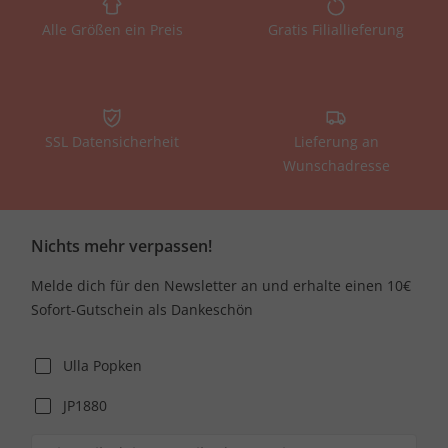
Alle Größen ein Preis
Gratis Filiallieferung
SSL Datensicherheit
Lieferung an
Wunschadresse
Nichts mehr verpassen!
Melde dich für den Newsletter an und erhalte einen 10€
Sofort-Gutschein als Dankeschön
Ulla Popken
JP1880