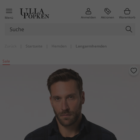
Anmelden
Aktionen
Warenkorb
Menü
Zurück
|
Startseite
|
Hemden
|
Langarmhemden
Sale