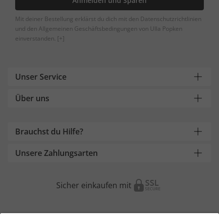
Anmelden und Sparen
Mit deiner Bestellung erklärst du dich mit den Datenschutzrichtlinien
und den Allgemeinen Geschäftsbedingungen von Ulla Popken
einverstanden.
[+]
Unser Service
Über uns
Brauchst du Hilfe?
Unsere Zahlungsarten
Sicher einkaufen mit