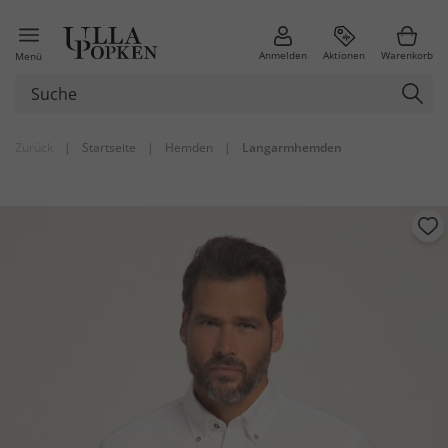
Anmelden
Aktionen
Warenkorb
Menü
Zurück
|
Startseite
|
Hemden
|
Langarmhemden