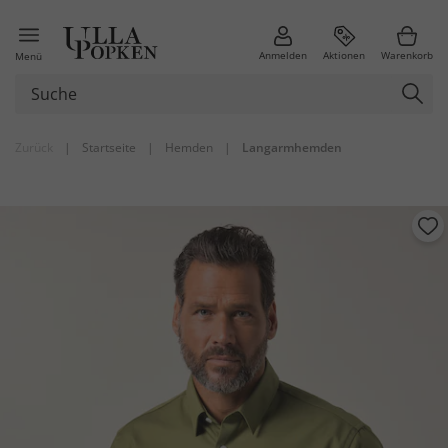
Anmelden
Aktionen
Warenkorb
Menü
Zurück
|
Startseite
|
Hemden
|
Langarmhemden