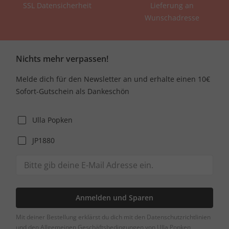
SSL Datensicherheit
Lieferung an
Wunschadresse
Nichts mehr verpassen!
Melde dich für den Newsletter an und erhalte einen 10€
Sofort-Gutschein als Dankeschön
Ulla Popken
JP1880
Anmelden und Sparen
Mit deiner Bestellung erklärst du dich mit den Datenschutzrichtlinien
und den Allgemeinen Geschäftsbedingungen von Ulla Popken