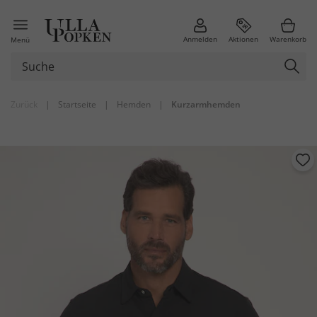
Anmelden
Aktionen
Warenkorb
Menü
Zurück
|
Startseite
|
Hemden
|
Kurzarmhemden