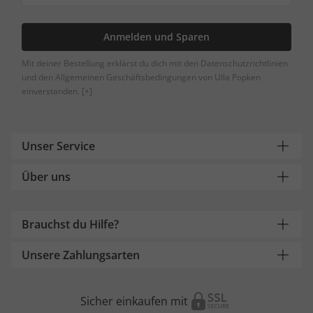
Anmelden und Sparen
Mit deiner Bestellung erklärst du dich mit den Datenschutzrichtlinien
und den Allgemeinen Geschäftsbedingungen von Ulla Popken
einverstanden.
[+]
Unser Service
Über uns
Brauchst du Hilfe?
Unsere Zahlungsarten
Sicher einkaufen mit