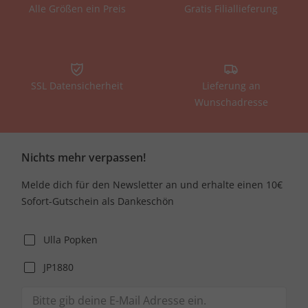
Alle Größen ein Preis
Gratis Filiallieferung
SSL Datensicherheit
Lieferung an
Wunschadresse
Nichts mehr verpassen!
Melde dich für den Newsletter an und erhalte einen 10€
Sofort-Gutschein als Dankeschön
Ulla Popken
JP1880