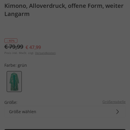
Kimono, Alloverdruck, offene Form, weiter
Langarm
- 40%
€ 79,99
€ 47,99
Preis inkl. MwSt. zzgl.
Versandkosten
Farbe:
grün
Größentabelle
Größe:
Größe wählen