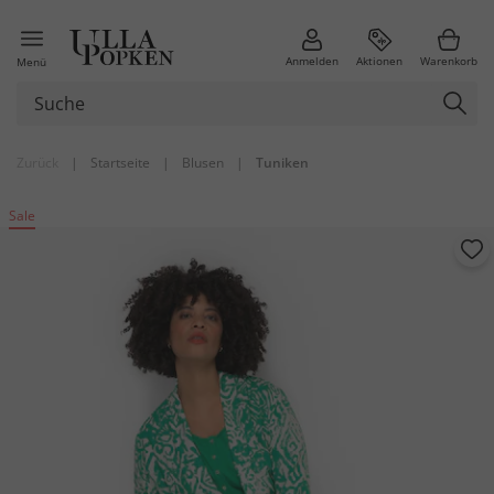
Anmelden
Aktionen
Warenkorb
Menü
Zurück
|
Startseite
|
Blusen
|
Tuniken
Sale