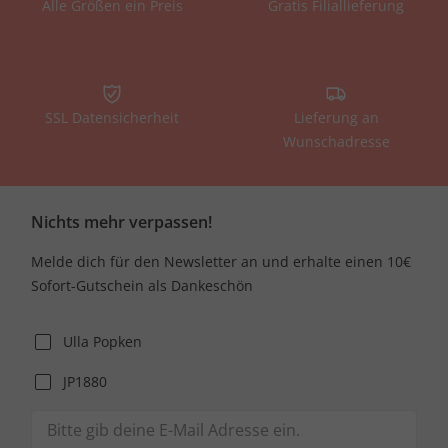
Alle Größen ein Preis
Gratis Filiallieferung
SSL Datensicherheit
Lieferung an
Wunschadresse
Nichts mehr verpassen!
Melde dich für den Newsletter an und erhalte einen 10€
Sofort-Gutschein als Dankeschön
Ulla Popken
JP1880