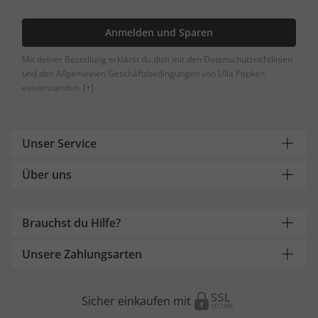
Anmelden und Sparen
Mit deiner Bestellung erklärst du dich mit den Datenschutzrichtlinien
und den Allgemeinen Geschäftsbedingungen von Ulla Popken
einverstanden.
[+]
Unser Service
Über uns
Brauchst du Hilfe?
Unsere Zahlungsarten
Sicher einkaufen mit