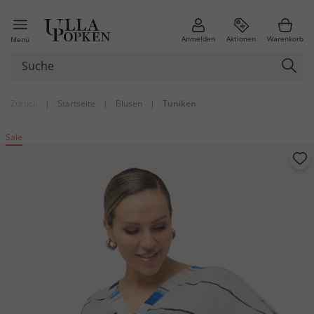
Anmelden
Aktionen
Warenkorb
Menü
Zurück
|
Startseite
|
Blusen
|
Tuniken
Sale