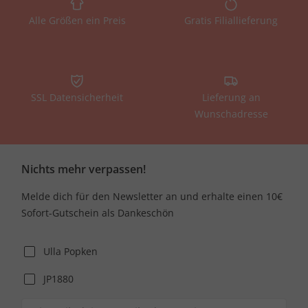
Alle Größen ein Preis
Gratis Filiallieferung
SSL Datensicherheit
Lieferung an
Wunschadresse
Nichts mehr verpassen!
Melde dich für den Newsletter an und erhalte einen 10€
Sofort-Gutschein als Dankeschön
Ulla Popken
JP1880