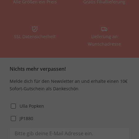
Alle Größen ein Preis
Gratis Filiallieferung
SSL Datensicherheit
Lieferung an
Wunschadresse
Nichts mehr verpassen!
Melde dich für den Newsletter an und erhalte einen 10€
Sofort-Gutschein als Dankeschön
Ulla Popken
JP1880