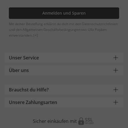
Anmelden und Sparen
Mit deiner Bestellung erklärst du dich mit den Datenschutzrichtlinien
und den Allgemeinen Geschäftsbedingungen von Ulla Popken
einverstanden.
[+]
Unser Service
Über uns
Brauchst du Hilfe?
Unsere Zahlungsarten
Sicher einkaufen mit