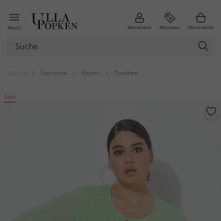
Anmelden
Aktionen
Warenkorb
Menü
Zurück
|
Startseite
|
Blusen
|
Tuniken
Sale