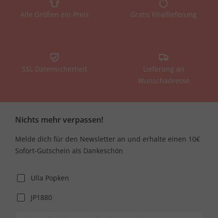
Alle Größen ein Preis
Gratis Filiallieferung
SSL Datensicherheit
Lieferung an
Wunschadresse
Nichts mehr verpassen!
Melde dich für den Newsletter an und erhalte einen 10€
Sofort-Gutschein als Dankeschön
Ulla Popken
JP1880