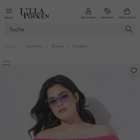
Anmelden
Aktionen
Warenkorb
Menü
Zurück
|
Startseite
|
Blusen
|
Tuniken
Sale