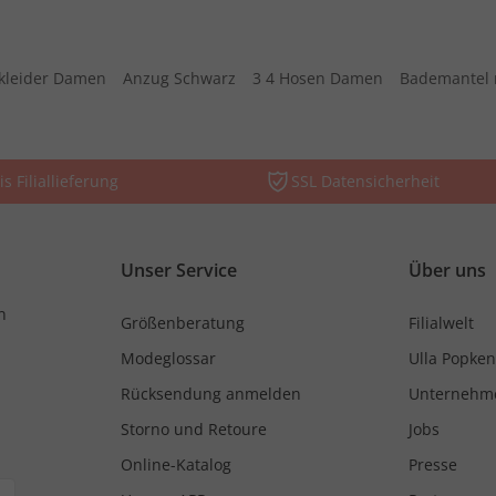
kleider Damen
Anzug Schwarz
3 4 Hosen Damen
Bademantel 
is Filiallieferung
SSL Datensicherheit
Unser Service
Über uns
n
Größenberatung
Filialwelt
Modeglossar
Ulla Popken
Rücksendung anmelden
Unternehm
Storno und Retoure
Jobs
Online-Katalog
Presse