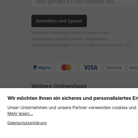
Anmelden und Sparen
Mit deiner Bestellung erklärst du dich mit den
Datenschutzrichtlinien und den Allgemeinen
Geschäftsbedingungen von Ulla Popken einverstanden.
[+]
Rechnung
Nach
Weitere Onlineshops
Österreich
Datenschutz
AGB
Widerruf erklären
Lie