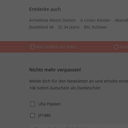
Entdecke auch
Ärmellose Weste Damen
A Linien Kleider
Abend
Badekleid 48
32 34 Jeans
8XL Pullover
Alle Größen ein Preis
Grat
Nichts mehr verpassen!
Melde dich für den Newsletter an und erhalte eine
10€ Sofort-Gutschein als Dankeschön
Ulla Popken
JP1880