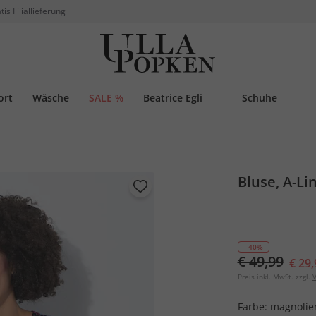
tis Filiallieferung
ort
Wäsche
SALE %
Beatrice Egli
Schuhe
Bluse, A-Lin
- 40%
€ 49,99
€ 29,
Preis inkl. MwSt. zzgl.
V
Farbe:
magnolie