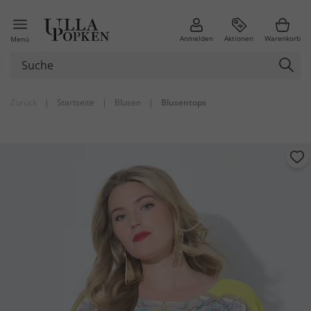
Anmelden
Aktionen
Warenkorb
Menü
Zurück
|
Startseite
|
Blusen
|
Blusentops