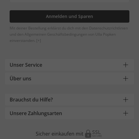
Anmelden und Sparen
Mit deiner Bestellung erklärst du dich mit den Datenschutzrichtlinien
und den Allgemeinen Geschäftsbedingungen von Ulla Popken
einverstanden.
[+]
Unser Service
Über uns
Brauchst du Hilfe?
Unsere Zahlungsarten
Sicher einkaufen mit