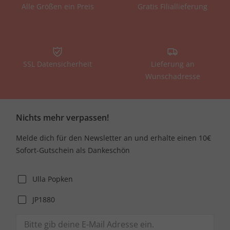
Alle Größen ein Preis
Gratis Filiallieferung
SSL Datensicherheit
Lieferung an
Wunschadresse
Nichts mehr verpassen!
Melde dich für den Newsletter an und erhalte einen 10€
Sofort-Gutschein als Dankeschön
Ulla Popken
JP1880