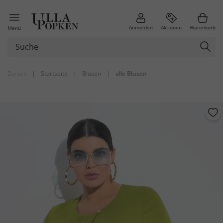
Anmelden
Aktionen
Warenkorb
Menü
Zurück
|
Startseite
|
Blusen
|
alle Blusen