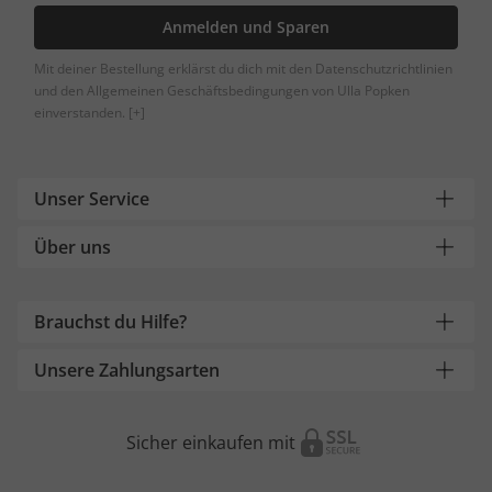
Anmelden und Sparen
Mit deiner Bestellung erklärst du dich mit den Datenschutzrichtlinien
und den Allgemeinen Geschäftsbedingungen von Ulla Popken
einverstanden.
[+]
Unser Service
Über uns
Brauchst du Hilfe?
Unsere Zahlungsarten
Sicher einkaufen mit