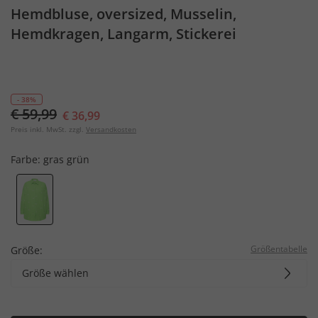
Hemdbluse, oversized, Musselin,
Hemdkragen, Langarm, Stickerei
- 38%
€ 59,99
€ 36,99
Preis inkl. MwSt. zzgl.
Versandkosten
Farbe:
gras grün
Größentabelle
Größe:
Größe wählen