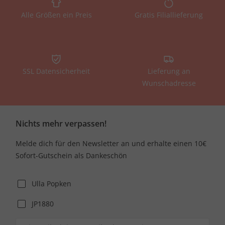
Alle Größen ein Preis
Gratis Filiallieferung
SSL Datensicherheit
Lieferung an
Wunschadresse
Nichts mehr verpassen!
Melde dich für den Newsletter an und erhalte einen 10€
Sofort-Gutschein als Dankeschön
Ulla Popken
JP1880