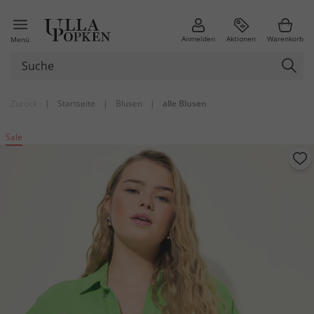
Anmelden
Aktionen
Warenkorb
Menü
Zurück
|
Startseite
|
Blusen
|
alle Blusen
Sale