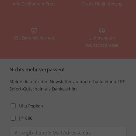
Alle Größen ein Preis
Gratis Filiallieferung
SSL Datensicherheit
Lieferung an
Wunschadresse
Nichts mehr verpassen!
Melde dich für den Newsletter an und erhalte einen 10€
Sofort-Gutschein als Dankeschön
Ulla Popken
JP1880