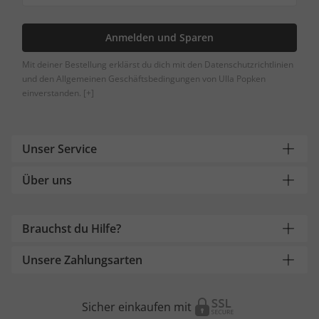
Anmelden und Sparen
Mit deiner Bestellung erklärst du dich mit den Datenschutzrichtlinien
und den Allgemeinen Geschäftsbedingungen von Ulla Popken
einverstanden.
[+]
Unser Service
Über uns
Brauchst du Hilfe?
Unsere Zahlungsarten
Sicher einkaufen mit