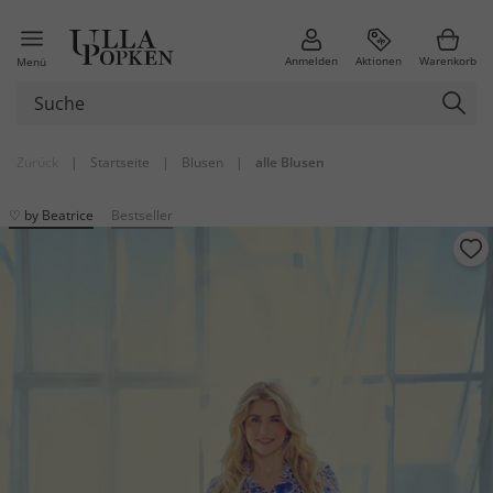
Anmelden
Aktionen
Warenkorb
Menü
Zurück
|
Startseite
|
Blusen
|
alle Blusen
♡ by Beatrice
Bestseller