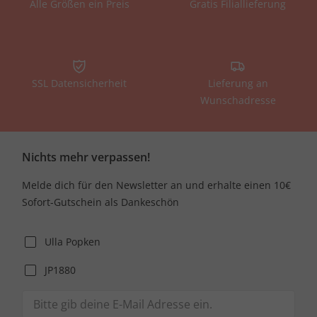
Alle Größen ein Preis
Gratis Filiallieferung
SSL Datensicherheit
Lieferung an
Wunschadresse
Nichts mehr verpassen!
Melde dich für den Newsletter an und erhalte einen 10€
Sofort-Gutschein als Dankeschön
Ulla Popken
JP1880