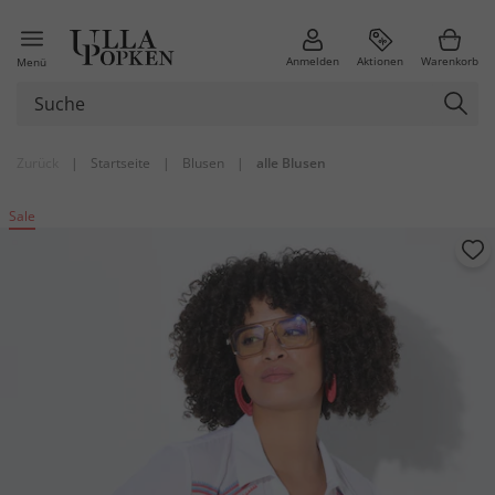
Anmelden
Aktionen
Warenkorb
Menü
Zurück
|
Startseite
|
Blusen
|
alle Blusen
Sale