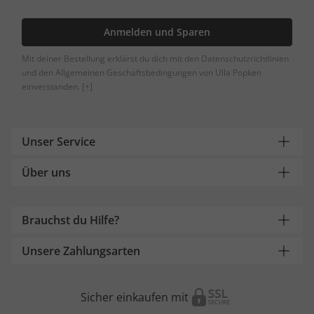
Anmelden und Sparen
Mit deiner Bestellung erklärst du dich mit den Datenschutzrichtlinien
und den Allgemeinen Geschäftsbedingungen von Ulla Popken
einverstanden.
[+]
Unser Service
Über uns
Brauchst du Hilfe?
Unsere Zahlungsarten
Sicher einkaufen mit