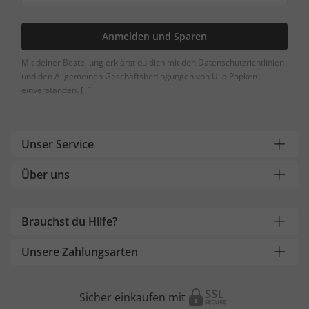
Anmelden und Sparen
Mit deiner Bestellung erklärst du dich mit den Datenschutzrichtlinien
und den Allgemeinen Geschäftsbedingungen von Ulla Popken
einverstanden.
[+]
Unser Service
Über uns
Brauchst du Hilfe?
Unsere Zahlungsarten
Sicher einkaufen mit