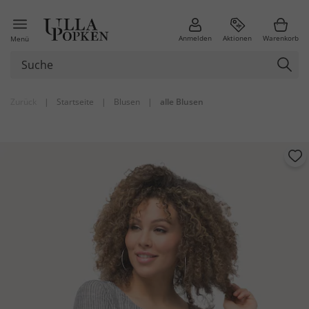
Anmelden
Aktionen
Warenkorb
Menü
Zurück
|
Startseite
|
Blusen
|
alle Blusen