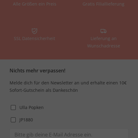
Alle Größen ein Preis
Gratis Filiallieferung
SSL Datensicherheit
Lieferung an
Wunschadresse
Nichts mehr verpassen!
Melde dich für den Newsletter an und erhalte einen 10€
Sofort-Gutschein als Dankeschön
Ulla Popken
JP1880