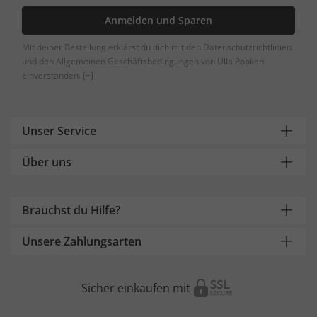
Anmelden und Sparen
Mit deiner Bestellung erklärst du dich mit den Datenschutzrichtlinien
und den Allgemeinen Geschäftsbedingungen von Ulla Popken
einverstanden.
[+]
Unser Service
Über uns
Brauchst du Hilfe?
Unsere Zahlungsarten
Sicher einkaufen mit