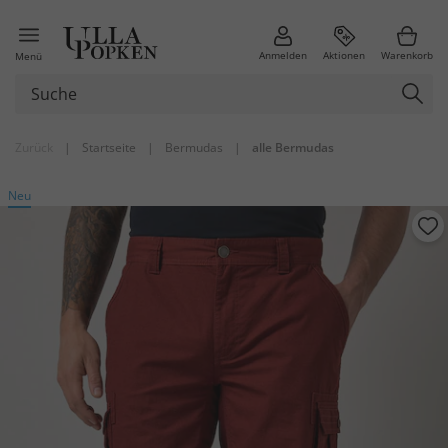
Anmelden
Aktionen
Warenkorb
Menü
Zurück
|
Startseite
|
Bermudas
|
alle Bermudas
Neu