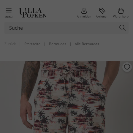
Anmelden
Aktionen
Warenkorb
Menü
Zurück
|
Startseite
|
Bermudas
|
alle Bermudas