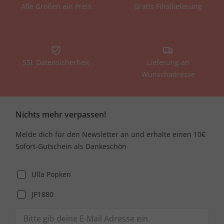
Alle Größen ein Preis
Gratis Filiallieferung
SSL Datensicherheit
Lieferung an
Wunschadresse
Nichts mehr verpassen!
Melde dich für den Newsletter an und erhalte einen 10€
Sofort-Gutschein als Dankeschön
Ulla Popken
JP1880