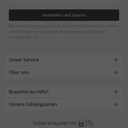
Anmelden und Sparen
Mit deiner Bestellung erklärst du dich mit den Datenschutzrichtlinien
und den Allgemeinen Geschäftsbedingungen von Ulla Popken
einverstanden.
[+]
Unser Service
Über uns
Brauchst du Hilfe?
Unsere Zahlungsarten
Sicher einkaufen mit