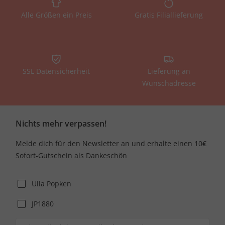
Alle Größen ein Preis
Gratis Filiallieferung
SSL Datensicherheit
Lieferung an
Wunschadresse
Nichts mehr verpassen!
Melde dich für den Newsletter an und erhalte einen 10€
Sofort-Gutschein als Dankeschön
Ulla Popken
JP1880