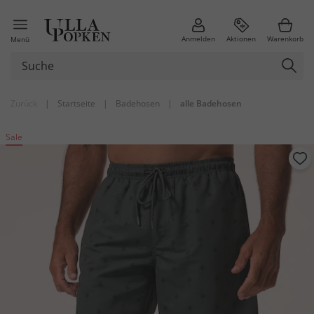
Anmelden
Aktionen
Warenkorb
Menü
Zurück
|
Startseite
|
Badehosen
|
alle Badehosen
Sale