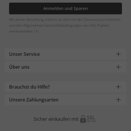
Anmelden und Sparen
Mit deiner Bestellung erklärst du dich mit den Datenschutzrichtlinien
und den Allgemeinen Geschäftsbedingungen von Ulla Popken
einverstanden.
[+]
Unser Service
Über uns
Brauchst du Hilfe?
Unsere Zahlungsarten
Sicher einkaufen mit