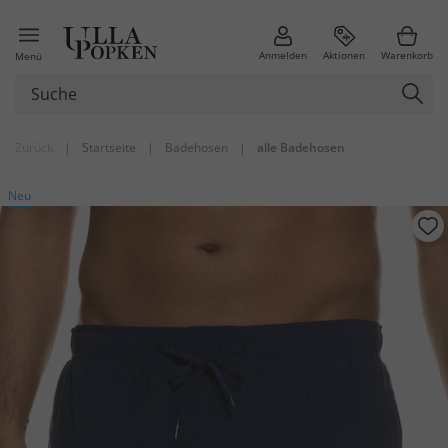
Anmelden
Aktionen
Warenkorb
Menü
Zurück
|
Startseite
|
Badehosen
|
alle Badehosen
Neu