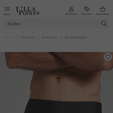
Anmelden
Aktionen
Warenkorb
Menü
Zurück
|
Startseite
|
Badehosen
|
alle Badehosen