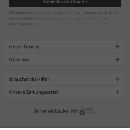
Anmelden und Sparen
Mit deiner Bestellung erklärst du dich mit den Datenschutzrichtlinien
und den Allgemeinen Geschäftsbedingungen von Ulla Popken
einverstanden.
[+]
Unser Service
Über uns
Brauchst du Hilfe?
Unsere Zahlungsarten
Sicher einkaufen mit