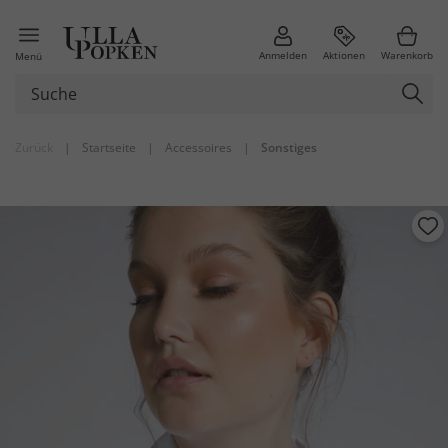
Anmelden
Aktionen
Warenkorb
Menü
Zurück
|
Startseite
|
Accessoires
|
Sonstiges