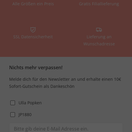
Alle Größen ein Preis
Gratis Filiallieferung
SSL Datensicherheit
Lieferung an
Wunschadresse
Nichts mehr verpassen!
Melde dich für den Newsletter an und erhalte einen 10€
Sofort-Gutschein als Dankeschön
Ulla Popken
JP1880