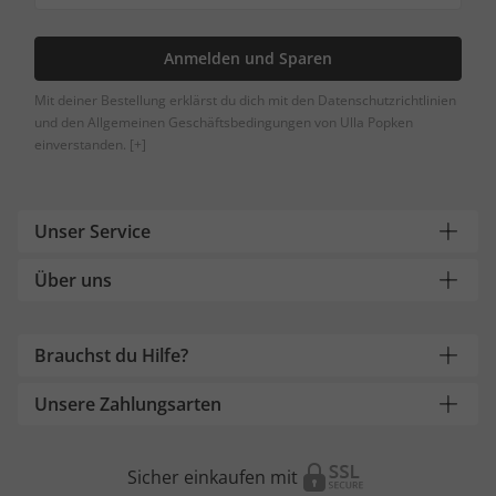
Anmelden und Sparen
Mit deiner Bestellung erklärst du dich mit den Datenschutzrichtlinien
und den Allgemeinen Geschäftsbedingungen von Ulla Popken
einverstanden.
[+]
Unser Service
Über uns
Brauchst du Hilfe?
Unsere Zahlungsarten
Sicher einkaufen mit