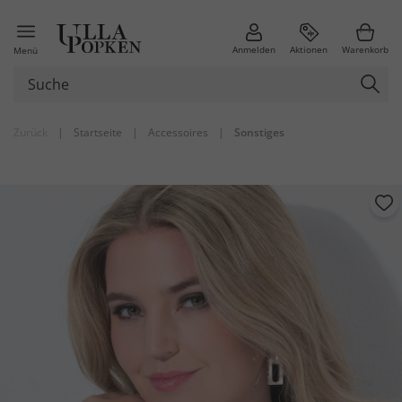
Anmelden
Aktionen
Warenkorb
Menü
Zurück
|
Startseite
|
Accessoires
|
Sonstiges