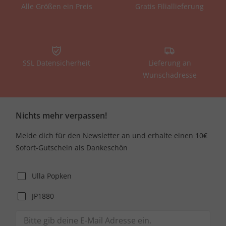
Alle Größen ein Preis
Gratis Filiallieferung
SSL Datensicherheit
Lieferung an
Wunschadresse
Nichts mehr verpassen!
Melde dich für den Newsletter an und erhalte einen 10€
Sofort-Gutschein als Dankeschön
Ulla Popken
JP1880