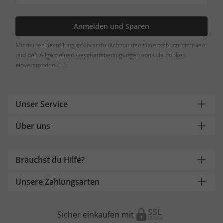
Anmelden und Sparen
Mit deiner Bestellung erklärst du dich mit den Datenschutzrichtlinien
und den Allgemeinen Geschäftsbedingungen von Ulla Popken
einverstanden.
[+]
Unser Service
Über uns
Brauchst du Hilfe?
Unsere Zahlungsarten
Sicher einkaufen mit