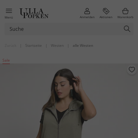
Anmelden
Aktionen
Warenkorb
Menü
Zurück
|
Startseite
|
Westen
|
alle Westen
Sale