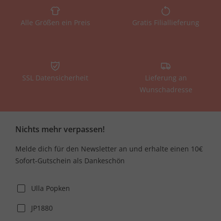
Alle Größen ein Preis
Gratis Filiallieferung
SSL Datensicherheit
Lieferung an
Wunschadresse
Nichts mehr verpassen!
Melde dich für den Newsletter an und erhalte einen 10€
Sofort-Gutschein als Dankeschön
Ulla Popken
JP1880