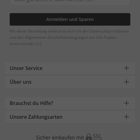
Anmelden und Sparen
Mit deiner Bestellung erklärst du dich mit den Datenschutzrichtlinien
und den Allgemeinen Geschäftsbedingungen von Ulla Popken
einverstanden.
[+]
Unser Service
Über uns
Brauchst du Hilfe?
Unsere Zahlungsarten
Sicher einkaufen mit