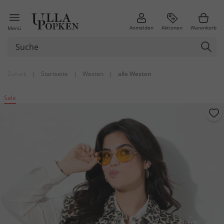
Anmelden
Aktionen
Warenkorb
Menü
Zurück
|
Startseite
|
Westen
|
alle Westen
Sale