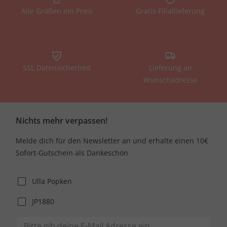
Alle Größen ein Preis
Gratis Filiallieferung
SSL Datensicherheit
Lieferung an
Wunschadresse
Nichts mehr verpassen!
Melde dich für den Newsletter an und erhalte einen 10€
Sofort-Gutschein als Dankeschön
Ulla Popken
JP1880