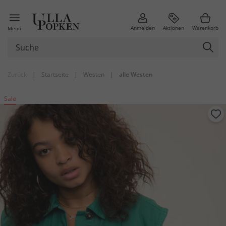
Anmelden
Aktionen
Warenkorb
Menü
Zurück
|
Startseite
|
Westen
|
alle Westen
Sale