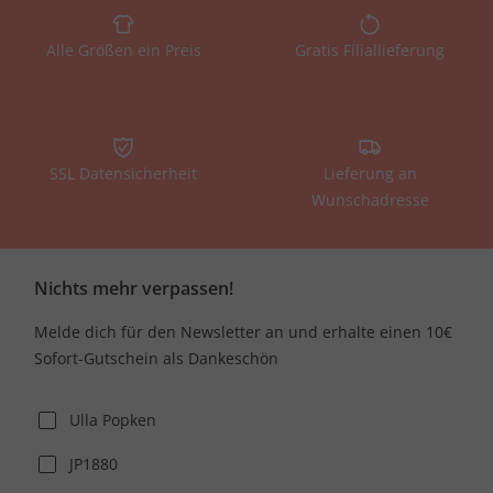
Alle Größen ein Preis
Gratis Filiallieferung
SSL Datensicherheit
Lieferung an
Wunschadresse
Nichts mehr verpassen!
Melde dich für den Newsletter an und erhalte einen 10€
Sofort-Gutschein als Dankeschön
Ulla Popken
JP1880