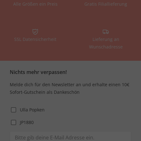
Alle Größen ein Preis
Gratis Filiallieferung
SSL Datensicherheit
Lieferung an
Wunschadresse
Nichts mehr verpassen!
Melde dich für den Newsletter an und erhalte einen 10€
Sofort-Gutschein als Dankeschön
Ulla Popken
JP1880