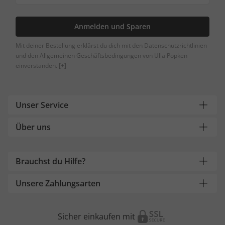
Anmelden und Sparen
Mit deiner Bestellung erklärst du dich mit den Datenschutzrichtlinien
und den Allgemeinen Geschäftsbedingungen von Ulla Popken
einverstanden.
[+]
Unser Service
Über uns
Brauchst du Hilfe?
Unsere Zahlungsarten
Sicher einkaufen mit