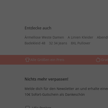
Entdecke auch
Ärmellose Weste Damen
A Linien Kleider
Abend
Badekleid 48
32 34 Jeans
8XL Pullover
Alle Größen ein Preis
Grat
Nichts mehr verpassen!
Melde dich für den Newsletter an und erhalte eine
10€ Sofort-Gutschein als Dankeschön
Ulla Popken