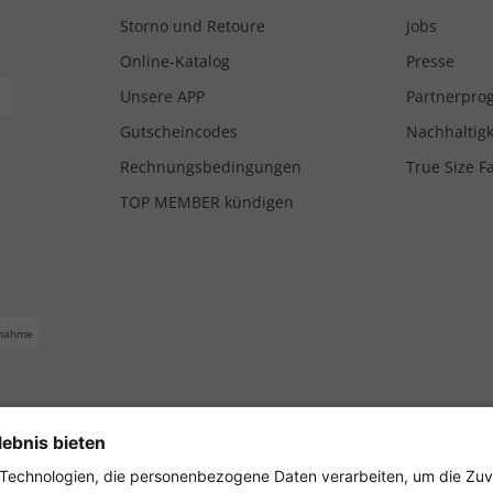
Storno und Retoure
Jobs
Online-Katalog
Presse
Unsere APP
Partnerpr
Gutscheincodes
Nachhaltigk
Rechnungsbedingungen
True Size F
TOP MEMBER kündigen
nahme