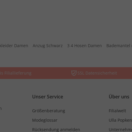
kleider Damen
Anzug Schwarz
3 4 Hosen Damen
Bademantel 
is Filiallieferung
SSL Datensicherheit
Unser Service
Über uns
n
Größenberatung
Filialwelt
Modeglossar
Ulla Popken
Rücksendung anmelden
Unternehm