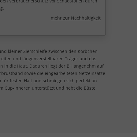
r den Verbraucherschutz vor Schadstoffen durch
g.
mehr zur Nachhaltigkeit
nd kleiner Zierschleife zwischen den Körbchen
breiten und längenverstellbaren Träger und das
n in die Haut. Dadurch liegt der BH angenehm auf
rbrustband sowie die eingearbeiteten Netzeinsätze
 für festen Halt und schmiegen sich perfekt an
 im Cup-Inneren unterstützt und hebt die Büste