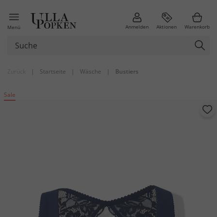
Anmelden
Aktionen
Warenkorb
Menü
Zurück
|
Startseite
|
Wäsche
|
Bustiers
Sale