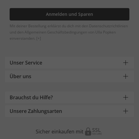
Anmelden und Sparen
Mit deiner Bestellung erklärst du dich mit den Datenschutzrichtlinien
und den Allgemeinen Geschäftsbedingungen von Ulla Popken
einverstanden.
[+]
Unser Service
Über uns
Brauchst du Hilfe?
Unsere Zahlungsarten
Sicher einkaufen mit