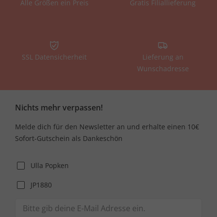
Alle Größen ein Preis
Gratis Filiallieferung
SSL Datensicherheit
Lieferung an
Wunschadresse
Nichts mehr verpassen!
Melde dich für den Newsletter an und erhalte einen 10€
Sofort-Gutschein als Dankeschön
Ulla Popken
JP1880