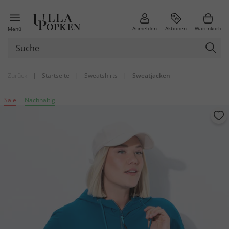
Anmelden
Aktionen
Warenkorb
Menü
Zurück
|
Startseite
|
Sweatshirts
|
Sweatjacken
Sale
Nachhaltig