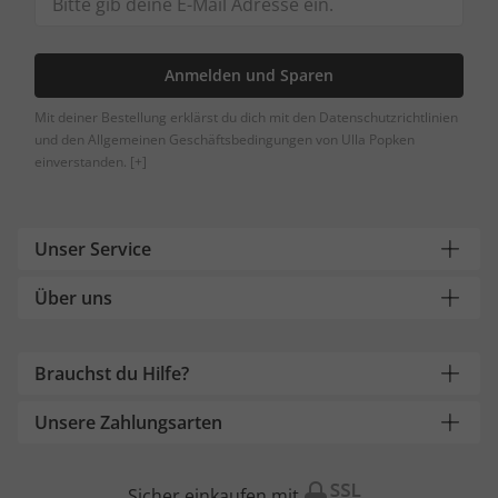
Anmelden und Sparen
Mit deiner Bestellung erklärst du dich mit den Datenschutzrichtlinien
und den Allgemeinen Geschäftsbedingungen von Ulla Popken
einverstanden.
[+]
Unser Service
Über uns
Brauchst du Hilfe?
Unsere Zahlungsarten
Sicher einkaufen mit