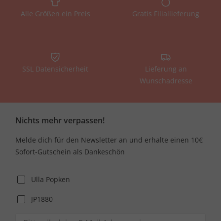
Alle Größen ein Preis
Gratis Filiallieferung
SSL Datensicherheit
Lieferung an
Wunschadresse
Nichts mehr verpassen!
Melde dich für den Newsletter an und erhalte einen 10€
Sofort-Gutschein als Dankeschön
Ulla Popken
JP1880