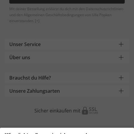
Mit deiner Bestellung erklärst du dich mit den Datenschutzrichtlinien
und den Allgemeinen Geschäftsbedingungen von Ulla Popken
einverstanden.
[+]
Unser Service
Über uns
Brauchst du Hilfe?
Unsere Zahlungsarten
Sicher einkaufen mit
Weitere Onlineshops