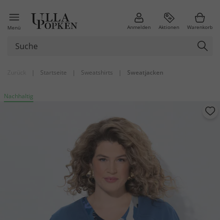
Anmelden
Aktionen
Warenkorb
Menü
Zurück
|
Startseite
|
Sweatshirts
|
Sweatjacken
Nachhaltig