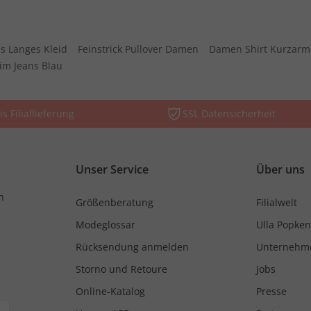
s Langes Kleid
Feinstrick Pullover Damen
Damen Shirt Kurzarm
im Jeans Blau
is Filiallieferung
SSL Datensicherheit
Unser Service
Über uns
n
Größenberatung
Filialwelt
Modeglossar
Ulla Popken
Rücksendung anmelden
Unternehm
Storno und Retoure
Jobs
Online-Katalog
Presse