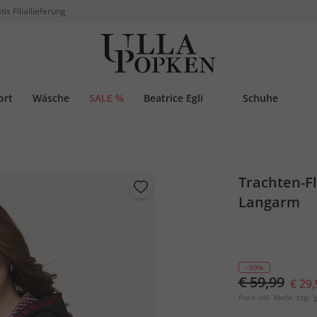
tis Filiallieferung
ort
Wäsche
SALE %
Beatrice Egli
Schuhe
Trachten-Fl
Langarm
- 50%
€ 59,99
€ 29,
Preis inkl. MwSt. zzgl.
V