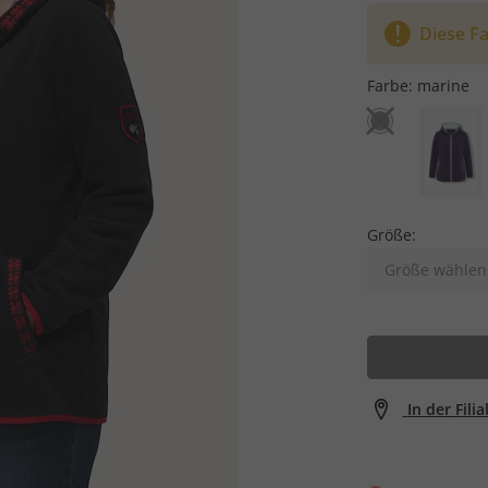
Diese Fa
Farbe:
marine
Größe:
Größe wählen
In der Fili