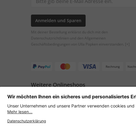
Anmelden und Sparen
Mit deiner Bestellung erklärst du dich mit den
Datenschutzrichtlinien und den Allgemeinen
Geschäftsbedingungen von Ulla Popken einverstanden.
[+]
Rechnung
Nach
Weitere Onlineshops
Österreich
Datenschutz
AGB
Widerruf erklären
Lie