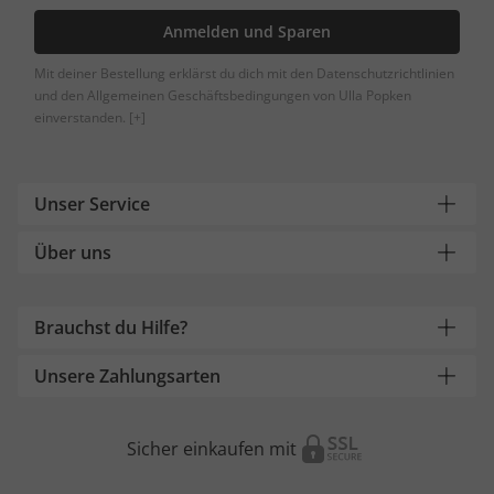
Anmelden und Sparen
Mit deiner Bestellung erklärst du dich mit den Datenschutzrichtlinien
und den Allgemeinen Geschäftsbedingungen von Ulla Popken
einverstanden.
[+]
Unser Service
Über uns
Brauchst du Hilfe?
Unsere Zahlungsarten
Sicher einkaufen mit