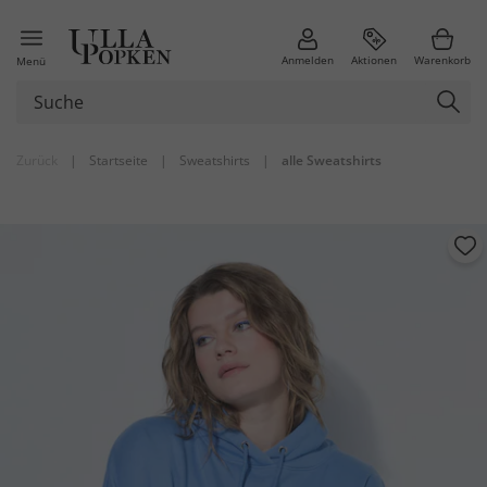
Anmelden
Aktionen
Warenkorb
Menü
Zurück
|
Startseite
|
Sweatshirts
|
alle Sweatshirts