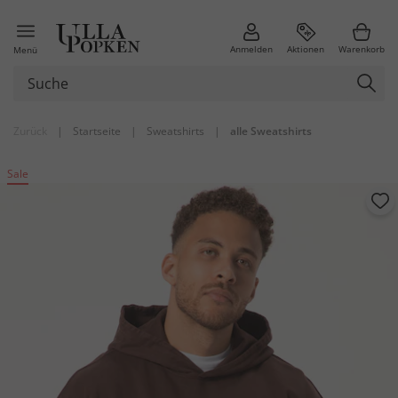
Anmelden
Aktionen
Warenkorb
Menü
Zurück
|
Startseite
|
Sweatshirts
|
alle Sweatshirts
Sale