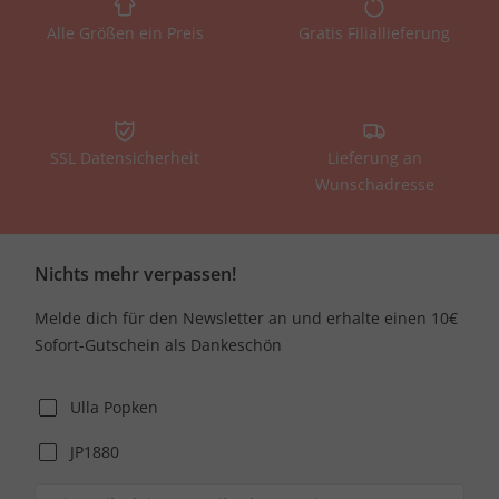
Alle Größen ein Preis
Gratis Filiallieferung
SSL Datensicherheit
Lieferung an
Wunschadresse
Nichts mehr verpassen!
Melde dich für den Newsletter an und erhalte einen 10€
Sofort-Gutschein als Dankeschön
Ulla Popken
JP1880